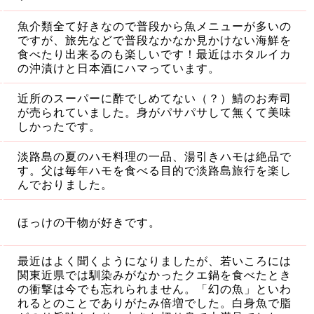
魚介類全て好きなので普段から魚メニューが多いの
ですが、旅先などで普段なかなか見かけない海鮮を
食べたり出来るのも楽しいです！最近はホタルイカ
の沖漬けと日本酒にハマっています。
近所のスーパーに酢でしめてない（？）鯖のお寿司
が売られていました。身がパサパサして無くて美味
しかったです。
淡路島の夏のハモ料理の一品、湯引きハモは絶品で
す。父は毎年ハモを食べる目的で淡路島旅行を楽し
んでおりました。
ほっけの干物が好きです。
最近はよく聞くようになりましたが、若いころには
関東近県では馴染みがなかったクエ鍋を食べたとき
の衝撃は今でも忘れられません。「幻の魚」といわ
れるとのことでありがたみ倍増でした。白身魚で脂