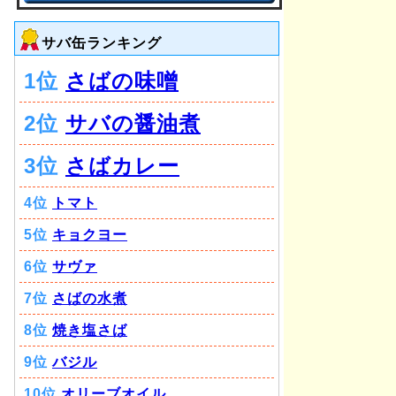
サバ缶ランキング
1位
さばの味噌
2位
サバの醤油煮
3位
さばカレー
4位
トマト
5位
キョクヨー
6位
サヴァ
7位
さばの水煮
8位
焼き塩さば
9位
バジル
10位
オリーブオイル