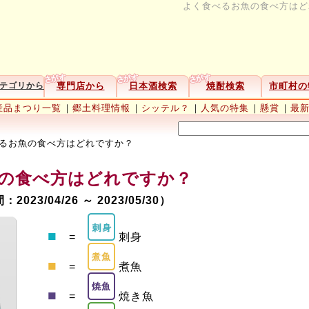
よく食べるお魚の食べ方はど
専門店から
日本酒検索
焼酎検索
市町村の
テゴリから
産品まつり一覧
｜
郷土料理情報
｜
シッテル？
｜
人気の特集
｜
懸賞
｜
最
るお魚の食べ方はどれですか？
魚の食べ方はどれですか？
23/04/26 ～ 2023/05/30）
■
=
刺身
■
=
煮魚
■
=
焼き魚