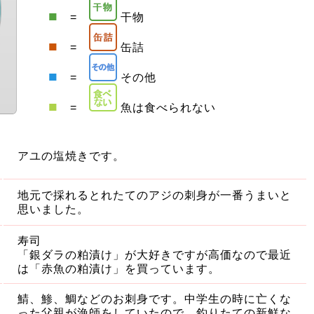
■
=
干物
■
=
缶詰
■
=
その他
■
=
魚は食べられない
アユの塩焼きです。
地元で採れるとれたてのアジの刺身が一番うまいと
思いました。
寿司
「銀ダラの粕漬け」が大好きですが高価なので最近
は「赤魚の粕漬け」を買っています。
鯖、鯵、鯛などのお刺身です。中学生の時に亡くな
った父親が漁師をしていたので、釣りたての新鮮な