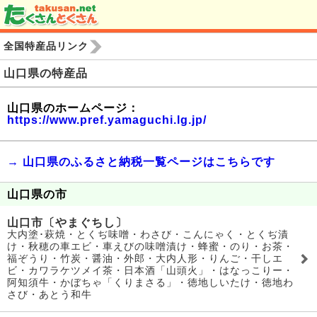
全国特産品リンク
山口県の特産品
山口県のホームページ：
https://www.pref.yamaguchi.lg.jp/
→ 山口県のふるさと納税一覧ページはこちらです
山口県の市
山口市〔やまぐちし〕
大内塗･萩焼・とくぢ味噌・わさび・こんにゃく・とくぢ漬
け・秋穂の車エビ・車えびの味噌漬け・蜂蜜・のり・お茶・
福ぞうり・竹炭・醤油・外郎・大内人形・りんご・干しエ
ビ・カワラケツメイ茶・日本酒「山頭火」・はなっこりー・
阿知須牛・かぼちゃ「くりまさる」・徳地しいたけ・徳地わ
さび・あとう和牛