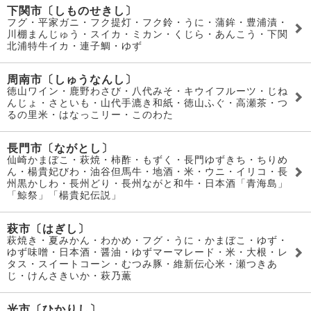
下関市〔しものせきし〕
フグ・平家ガニ・フク提灯・フク鈴・うに・蒲鉾・豊浦漬・
川棚まんじゅう・スイカ・ミカン・くじら・あんこう・下関
北浦特牛イカ・連子鯛・ゆず
周南市〔しゅうなんし〕
徳山ワイン・鹿野わさび・八代みそ・キウイフルーツ・じね
んじょ・さといも・山代手漉き和紙・徳山ふぐ・高瀬茶・つ
るの里米・はなっこリー・このわた
長門市〔ながとし〕
仙崎かまぼこ・萩焼・柿酢・もずく・長門ゆずきち・ちりめ
ん・楊貴妃びわ・油谷但馬牛・地酒・米・ウニ・イリコ・長
州黒かしわ・長州どり・長州ながと和牛・日本酒「青海島」
「鯨祭」「楊貴妃伝説」
萩市〔はぎし〕
萩焼き・夏みかん・わかめ・フグ・うに・かまぼこ・ゆず・
ゆず味噌・日本酒・醤油・ゆずマーマレード・米・大根・レ
タス・スイートコーン・むつみ豚・維新伝心米・瀬つきあ
じ・けんさきいか・萩乃薫
光市〔ひかりし〕