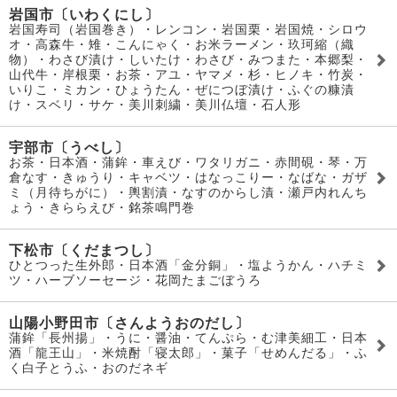
岩国市〔いわくにし〕
岩国寿司（岩国巻き）・レンコン・岩国栗・岩国焼・シロウ
オ・高森牛・雉・こんにゃく・お米ラーメン・玖珂縮（織
物）・わさび漬け・しいたけ・わさび・みつまた・本郷梨・
山代牛・岸根栗・お茶・アユ・ヤマメ・杉・ヒノキ・竹炭・
いりこ・ミカン・ひょうたん・ぜにつぼ漬け・ふぐの糠漬
け・スベリ・サケ・美川刺繍・美川仏壇・石人形
宇部市〔うべし〕
お茶・日本酒・蒲鉾・車えび・ワタリガニ・赤間硯・琴・万
倉なす・きゅうり・キャベツ・はなっこりー・なばな・ガザ
ミ（月待ちがに）・輿割漬・なすのからし漬・瀬戸内れんち
ょう・きららえび・銘茶鳴門巻
下松市〔くだまつし〕
ひとつった生外郎・日本酒「金分銅」・塩ようかん・ハチミ
ツ・ハーブソーセージ・花岡たまごぼうろ
山陽小野田市〔さんようおのだし〕
蒲鉾「長州揚」・うに・醤油・てんぷら・む津美細工・日本
酒「龍王山」・米焼酎「寝太郎」・菓子「せめんだる」・ふ
く白子とうふ・おのだネギ