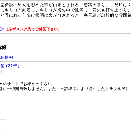
悲恋伝説の男女を慰めた事が由来とされる「恋路火祭り」。見所は
岸にキリコが到着し、キリコが海の中で乱舞し、花火も打ち上がり
」と呼ばれる仕掛け松明に火が灯されると、弁天島が幻想的な雰囲
興課
（必ずリンク先でご確認下さい）
情報
詳細情報
 (21軒）
軒)
個々のサイトでお確かめ下さい。
取引に一切関与致しません。また、当該取引により発生したトラブル等に
い。