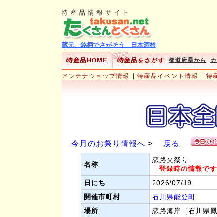
特産品情報サイト
特産品HOME
特産品をさがす
都道府県から
カ
アンテナショップ情報
｜
特産品イベント情報
｜
特
今月のお祭り情報へ
>
戻る
恋路火祭り
名称
登録時の情報です
日にち
2026/07/19
開催市町村
石川県能登町
場所
恋路海岸（石川県鳳