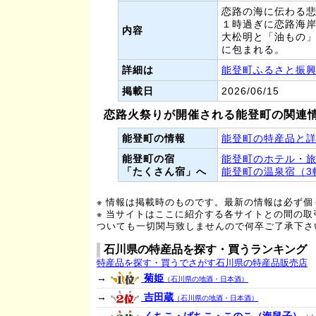
恋路の海に伝わる
１時過ぎに恋路海
内容
大松明と「油もの
に包まれる。
詳細は
能登町ふるさと振
掲載日
2026/06/15
恋路火祭りが開催される能登町の関連
能登町の情報
能登町の特産品と
能登町の宿
能登町のホテル・旅館
「たくさん宿」へ
能登町の温泉宿（3
※ 情報は掲載時のものです。最新の情報は必ず
※ 当サイトはここに紹介する各サイトとの間の
ついても一切関与致しませんので何卒ご了承下さ