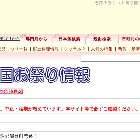
恋路火祭り（石川県能登
専門店から
日本酒検索
焼酎検索
市町村の
テゴリから
産品まつり一覧
｜
郷土料理情報
｜
シッテル？
｜
人気の特集
｜
懸賞
｜
最
。中止・延期が増えています。本サイト等で必ずご確認ください
珠郡能登町恋路 ）